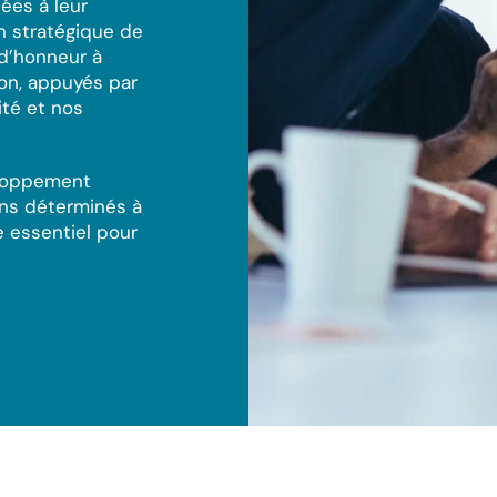
ées à leur
on stratégique de
 d’honneur à
ion, appuyés par
ité et nos
eloppement
ns déterminés à
 essentiel pour