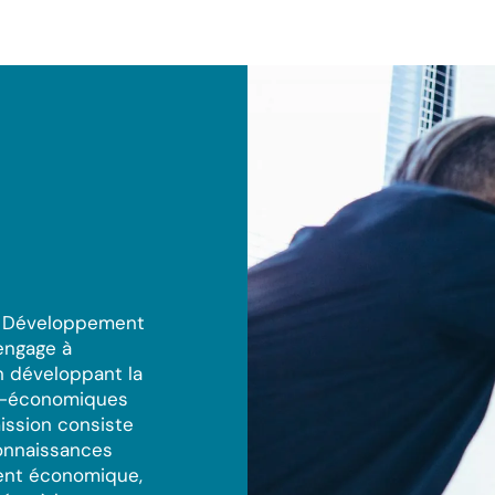
en Développement
engage à
 développant la
io-économiques
ission consiste
connaissances
ent économique,