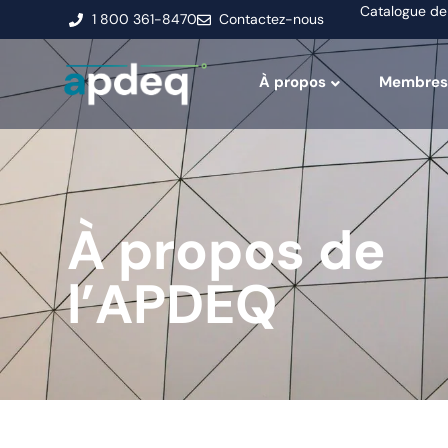
Catalogue de
1 800 361-8470
Contactez-nous
À propos
Membres
À propos de
l’APDEQ