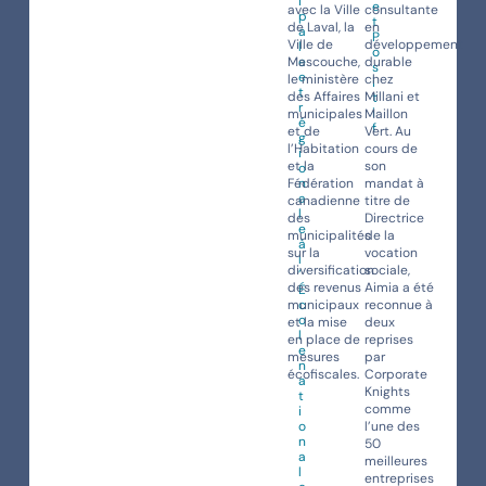
i
e
avec la Ville
consultante
p
t
de Laval, la
en
a
P
Ville de
développement
l
o
Mascouche,
e
durable
s
e
le ministère
chez
i
t
des Affaires
Millani et
t
r
i
municipales
Maillon
é
f
et de
Vert. Au
g
l’Habitation
cours de
i
et la
son
o
Fédération
n
mandat à
a
canadienne
titre de
l
des
Directrice
e
municipalités
de la
à
sur la
vocation
l
diversification
sociale,
’
des revenus
Aimia a été
É
municipaux
c
reconnue à
o
et la mise
deux
l
en place de
reprises
e
mesures
par
n
écofiscales.
Corporate
a
Knights
t
comme
i
o
l’une des
n
50
a
meilleures
l
entreprises