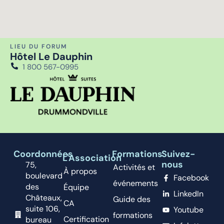
LIEU DU FORUM
Hôtel Le Dauphin
1 800 567-0995
Coordonnées
Formations
Suivez-
L'Association
nous
75,
Activités et
À propos
boulevard
Facebook
événements
des
Équipe
LinkedIn
Châteaux,
Guide des
CA
suite 106,
Youtube
formations
Certification
bureau