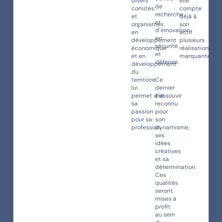
divers
elle
de
comités
compte
recherche
et
déjà à
et
organismes
son
d’innovation
en
actif
en
développement
plusieurs
sécurité
économique
réalisations
et
et en
marquantes.
défense.
développement
du
territoire
Ce
lui
dernier
permet d’assouvir
est
sa
reconnu
passion
pour
pour sa
son
profession.
dynamisme,
ses
idées
créatives
et sa
détermination.
Ces
qualités
seront
mises à
profit
au sein