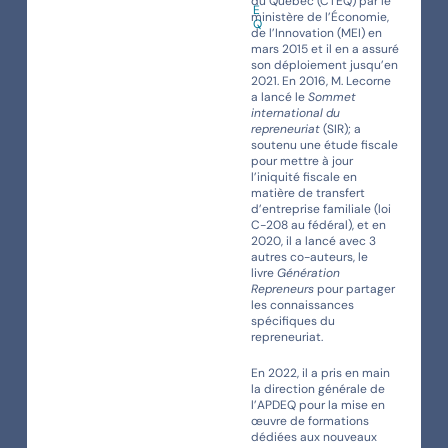
du Québec (CTEQ) par le
E
ministère de l’Économie,
Q
de l’Innovation (MEI) en
mars 2015 et il en a assuré
son déploiement jusqu’en
2021. En 2016, M. Lecorne
a lancé le
Sommet
international du
repreneuriat
(SIR); a
soutenu une étude fiscale
pour mettre à jour
l’iniquité fiscale en
matière de transfert
d’entreprise familiale (loi
C-208 au fédéral), et en
2020, il a lancé avec 3
autres co-auteurs, le
livre
Génération
Repreneurs
pour partager
les connaissances
spécifiques du
repreneuriat.
En 2022, il a pris en main
la direction générale de
l’APDEQ pour la mise en
œuvre de formations
dédiées aux nouveaux