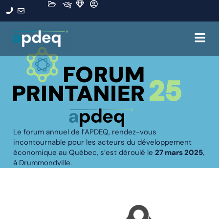
Le forum annuel de l’APDEQ, rendez-vous
incontournable pour les acteurs du développement
économique au Québec, s’est déroulé le
27 mars 2025
,
à Drummondville.