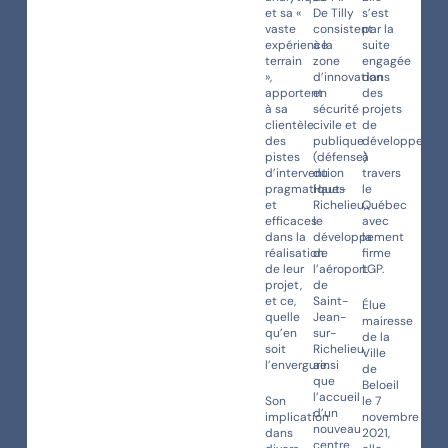
et sa «
De Tilly
s’est
vaste
consistent
par la
expérience
à la
suite
terrain
zone
engagée
»,
d’innovation
dans
apportent
en
des
à sa
sécurité
projets
clientèle
civile et
de
des
publique
développemen
pistes
(défense)
à
d’intervention
du
travers
pragmatiques
Haut-
le
et
Richelieu,
Québec
efficaces
le
avec
dans la
développement
la
réalisation
de
firme
de leur
l’aéroport
LGP.
projet,
de
et ce,
Saint-
Élue
quelle
Jean-
mairesse
qu’en
sur-
de la
soit
Richelieu,
Ville
l’envergure.
ainsi
de
que
Beloeil
l’accueil
Son
le 7
d’un
implication
novembre
nouveau
dans
2021,
centre