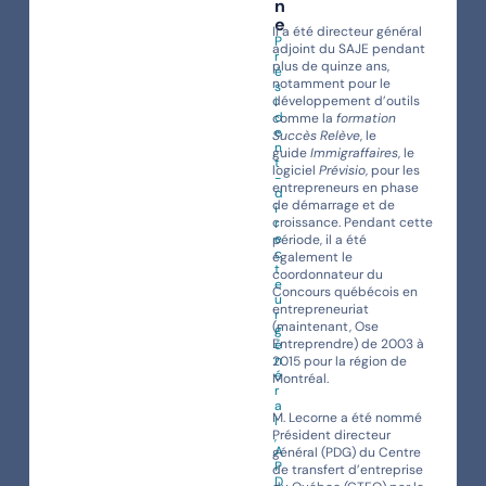
n
e
Il a été directeur général
P
adjoint du SAJE pendant
r
plus de quinze ans,
é
notamment pour le
s
développement d’outils
i
d
comme la
formation
e
Succès Relève
, le
n
guide
Immigraffaires
, le
t
logiciel
Prévisio
, pour les
-
entrepreneurs en phase
d
de démarrage et de
i
croissance. Pendant cette
r
e
période, il a été
c
également le
t
coordonnateur du
e
Concours québécois en
u
entrepreneuriat
r
(maintenant, Ose
g
Entreprendre) de 2003 à
é
n
2015 pour la région de
é
Montréal.
r
a
M. Lecorne a été nommé
l
Président directeur
,
A
général (PDG) du Centre
P
de transfert d’entreprise
D