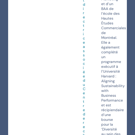
t
et d’un
d
i
BAA de
r
l’école des
e
Hautes
c
Études
t
Commerciales
r
de
i
Montréal.
c
e
Elle a
a
également
s
complété
s
un
o
programme
c
exécutif à
i
l’Université
é
e
Harvard :
d
Aligning
u
Sustainability
C
with
e
Business
n
Performance
t
et est
r
e
récipiendaire
d
d’une
e
bourse
r
pour la
e
‘Diversité
c
au sein des