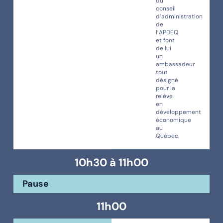
du
conseil
d’administration
de
l’APDEQ
et font
de lui
un
ambassadeur
tout
désigné
pour la
relève
en
développement
économique
au
Québec.
10h30 à 11h00
Pause
11h00