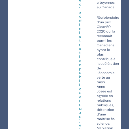
e
citoyennes
d
au Canada.
’
a
d
Récipiendaire
m
d’un prix
i
Clean50
n
2020 qui la
i
reconnaît
s
t
parmi les
r
Canadiens
a
ayant le
t
plus
i
contribué à
o
l’accélération
n
de
p
u
l’économie
b
verte au
l
pays,
i
Anne-
q
Josée est
u
agréée en
e
relations
(
E
publiques,
N
détentrice
A
d’une
P
maîtrise ès
)
science,
e
Marketing