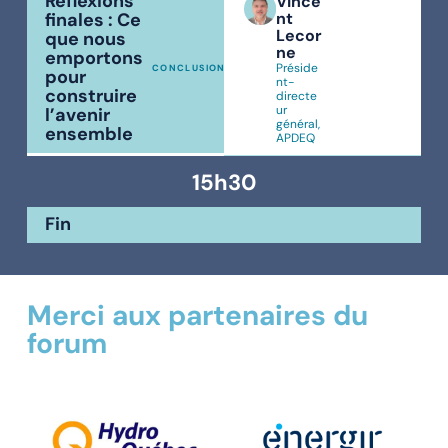
Réflexions
Vince
nt
finales : Ce
Lecor
que nous
ne
emportons
Préside
CONCLUSION
pour
nt-
construire
directe
ur
l’avenir
général,
ensemble
APDEQ
15h30
Fin
Merci aux partenaires du
forum