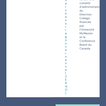
h
conseils
e
r
d’administration’
c
du
h
Directors
e
College,
s
financée
u
par
r
l’Université
l
a
McMaster
g
et le
o
Conference
u
Board du
v
Canada.
e
r
n
a
n
c
e
(
C
E
R
G
O
)