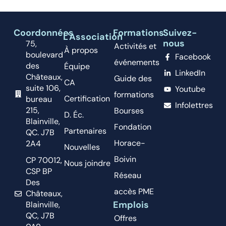
Coordonnées
Formations
Suivez-
L'Association
nous
75,
Activités et
À propos
boulevard
Facebook
événements
des
Équipe
LinkedIn
Châteaux,
Guide des
CA
suite 106,
Youtube
formations
Certification
bureau
Infolettres
215,
Bourses
D. Éc.
Blainville,
Fondation
Partenaires
QC. J7B
Horace-
2A4
Nouvelles
Boivin
CP 70012,
Nous joindre
CSP BP
Réseau
Des
accès PME
Châteaux,
Emplois
Blainville,
QC, J7B
Offres