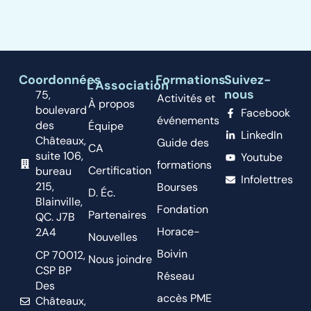
Coordonnées
Formations
Suivez-
L'Association
nous
75,
Activités et
À propos
boulevard
Facebook
événements
des
Équipe
LinkedIn
Châteaux,
Guide des
CA
suite 106,
Youtube
formations
Certification
bureau
Infolettres
215,
Bourses
D. Éc.
Blainville,
Fondation
Partenaires
QC. J7B
Horace-
2A4
Nouvelles
Boivin
CP 70012,
Nous joindre
CSP BP
Réseau
Des
accès PME
Châteaux,