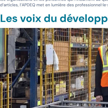
d’articles, l’APDEQ met en lumière des professionnel⸱le⸱s
Les voix du dévelo