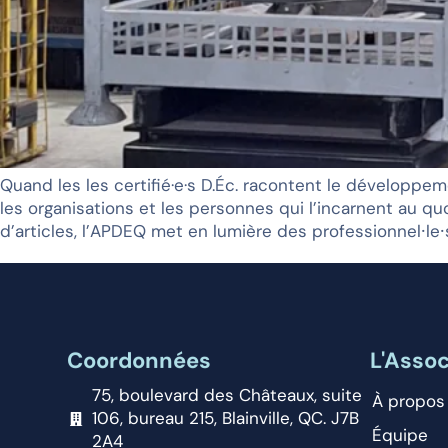
Quand les les certifié·e·s D.Éc. racontent le développ
les organisations et les personnes qui l’incarnent au quo
d’articles, l’APDEQ met en lumière des professionnel⸱le⸱s
Coordonnées
L'Assoc
75, boulevard des Châteaux, suite
À propos
106, bureau 215, Blainville, QC. J7B
Équipe
2A4