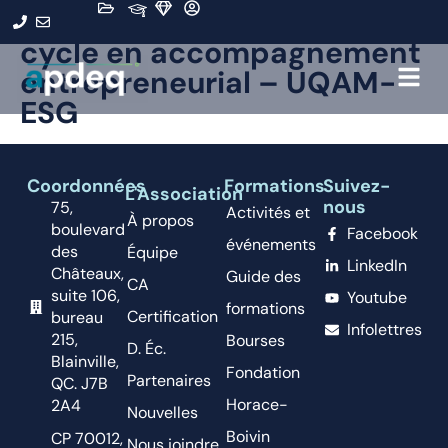
Programme court de 2e
cycle en accompagnement
entrepreneurial – UQAM-
ESG
Coordonnées
Formations
Suivez-
L'Association
nous
75,
Activités et
À propos
boulevard
Facebook
événements
des
Équipe
LinkedIn
Châteaux,
Guide des
CA
suite 106,
Youtube
formations
Certification
bureau
Infolettres
215,
Bourses
D. Éc.
Blainville,
Fondation
Partenaires
QC. J7B
Horace-
2A4
Nouvelles
Boivin
CP 70012,
Nous joindre