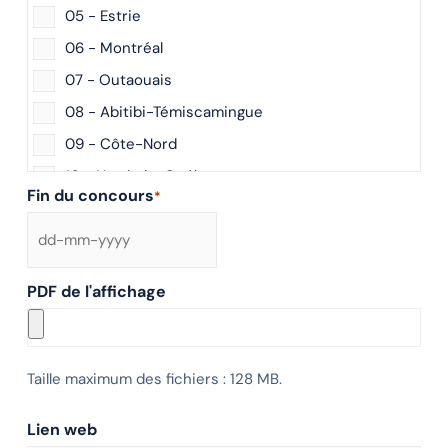
05 - Estrie
06 - Montréal
07 - Outaouais
08 - Abitibi-Témiscamingue
09 - Côte-Nord
10 - Nord-du-Québec
Fin du concours
*
11 - Gaspésie–Îles-de-la-Madeleine
12 - Chaudière-Appalaches
13 - Laval
PDF de l'affichage
14 - Lanaudière
15 - Laurentides
16 - Montérégie
Taille maximum des fichiers : 128 MB.
17 - Centre-du-Québec
Lien web
Nouveau-Brunswick