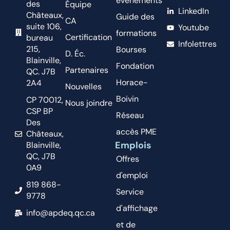
événements
des
Équipe
LinkedIn
Châteaux,
Guide des
CA
suite 106,
Youtube
formations
Certification
bureau
Infolettres
215,
Bourses
D. Éc.
Blainville,
Fondation
Partenaires
QC. J7B
Horace-
2A4
Nouvelles
Boivin
CP 70012,
Nous joindre
CSP BP
Réseau
Des
accès PME
Châteaux,
Emplois
Blainville,
QC, J7B
Offres
0A9
d'emploi
819 868-
Service
9778
d'affichage
info@apdeq.qc.ca
et de