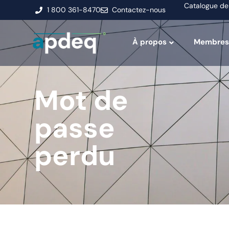
Catalogue de
1 800 361-8470
Contactez-nous
À propos
Membres
Mot de
passe
perdu