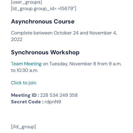
[user_groups]
[ld_group group_id= »15679″]
Asynchronous Course
Complete between October 24 and November 4,
2022
Synchronous Workshop
Team Meeting
on Tuesday, November 8 from 9 a.m.
to 10:30 a.m.
Click to join
Meeting ID :
228 534 249 358
Secret Code :
rdpnN9
[/ld_group]