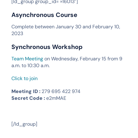
[ld_group group_id= »16013″]
Asynchronous Course
Complete between January 30 and February 10,
2023
Synchronous Workshop
Team Meeting
on Wednesday, February 15 from 9
a.m. to 10:30 a.m.
Click to join
Meeting ID :
279 695 422 974
Secret Code :
e2mMAE
[/ld_group]