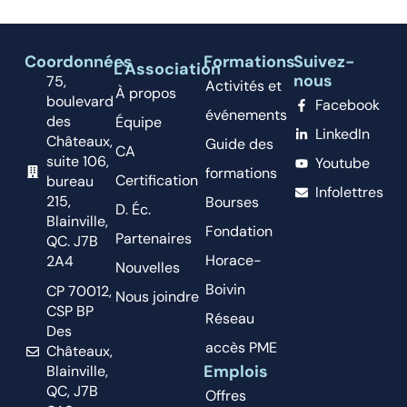
Coordonnées
Formations
Suivez-
L'Association
nous
75,
Activités et
À propos
boulevard
Facebook
événements
des
Équipe
LinkedIn
Châteaux,
Guide des
CA
suite 106,
Youtube
formations
Certification
bureau
Infolettres
215,
Bourses
D. Éc.
Blainville,
Fondation
Partenaires
QC. J7B
Horace-
2A4
Nouvelles
Boivin
CP 70012,
Nous joindre
CSP BP
Réseau
Des
accès PME
Châteaux,
Emplois
Blainville,
QC, J7B
Offres