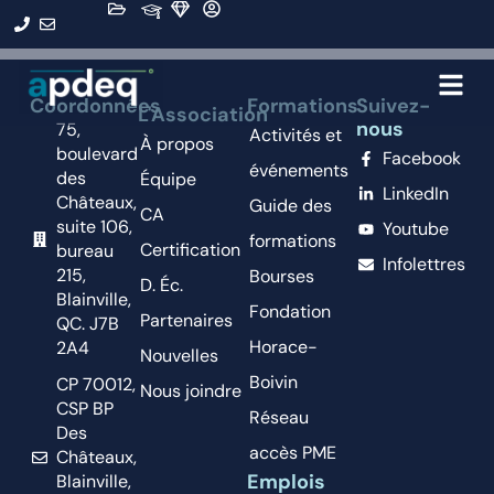
Organisation :
00-Autre
Coordonnées
Formations
Suivez-
L'Association
nous
75,
Activités et
À propos
boulevard
Facebook
événements
des
Équipe
LinkedIn
Châteaux,
Guide des
CA
suite 106,
Youtube
formations
Certification
bureau
Infolettres
215,
Bourses
D. Éc.
Blainville,
Fondation
Partenaires
QC. J7B
Horace-
2A4
Nouvelles
Boivin
CP 70012,
Nous joindre
CSP BP
Réseau
Des
accès PME
Châteaux,
Emplois
Blainville,