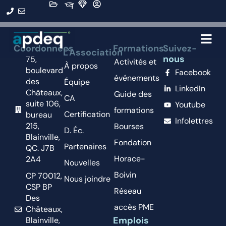
Organisation :
CEDEC
Coordonnées
Formations
Suivez-
L'Association
nous
75,
Activités et
À propos
boulevard
Facebook
événements
des
Équipe
LinkedIn
Châteaux,
Guide des
CA
suite 106,
Youtube
formations
Certification
bureau
Infolettres
215,
Bourses
D. Éc.
Blainville,
Fondation
Partenaires
QC. J7B
Horace-
2A4
Nouvelles
Boivin
CP 70012,
Nous joindre
CSP BP
Réseau
Des
accès PME
Châteaux,
Emplois
Blainville,