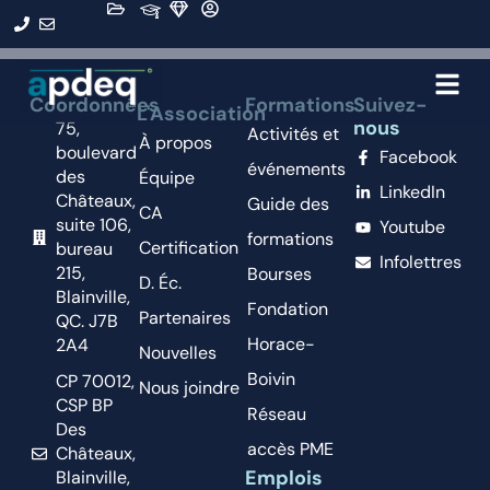
Organisation :
CIENOV
Coordonnées
Formations
Suivez-
L'Association
nous
75,
Activités et
À propos
boulevard
Facebook
événements
des
Équipe
LinkedIn
Châteaux,
Guide des
CA
suite 106,
Youtube
formations
Certification
bureau
Infolettres
215,
Bourses
D. Éc.
Blainville,
Fondation
Partenaires
QC. J7B
Horace-
2A4
Nouvelles
Boivin
CP 70012,
Nous joindre
CSP BP
Réseau
Des
accès PME
Châteaux,
Emplois
Blainville,