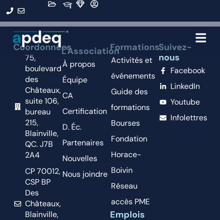
Organisation :
CLD Abitibi
Coordonnées
Formations
Suivez-
L'Association
nous
75,
Activités et
À propos
boulevard
Facebook
événements
des
Équipe
LinkedIn
Châteaux,
Guide des
CA
suite 106,
Youtube
formations
Certification
bureau
Infolettres
215,
Bourses
D. Éc.
Blainville,
Fondation
Partenaires
QC. J7B
Horace-
2A4
Nouvelles
Boivin
CP 70012,
Nous joindre
CSP BP
Réseau
Des
accès PME
Châteaux,
Emplois
Blainville,