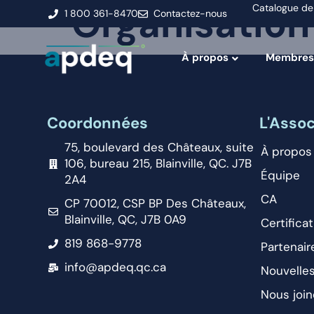
Organisation
Catalogue de
1 800 361-8470
Contactez-nous
À propos
Membres
Coordonnées
L'Assoc
75, boulevard des Châteaux, suite
À propos
106, bureau 215, Blainville, QC. J7B
Équipe
2A4
CA
CP 70012, CSP BP Des Châteaux,
Blainville, QC, J7B 0A9
Certificat
819 868-9778
Partenair
info@apdeq.qc.ca
Nouvelle
Nous join