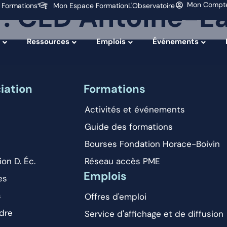
 :
CLD Antoine-La
Mon Compt
 Formations
Mon Espace Formation
L'Observatoire
Ressources
Emplois
Événements
iation
Formations
Activités et événements
Guide des formations
Bourses Fondation Horace-Boivin
ion D. Éc.
Réseau accès PME
Emplois
es
s
Offres d'emploi
dre
Service d'affichage et de diffusion