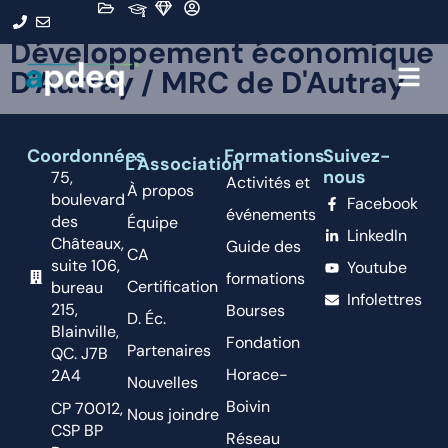
Organisation :
Développement économique
D'Autray / MRC de D'Autray
Coordonnées
Formations
Suivez-
L'Association
nous
75,
Activités et
À propos
boulevard
Facebook
événements
des
Équipe
LinkedIn
Châteaux,
Guide des
CA
suite 106,
Youtube
formations
Certification
bureau
Infolettres
215,
Bourses
D. Éc.
Blainville,
Fondation
Partenaires
QC. J7B
Horace-
2A4
Nouvelles
Boivin
CP 70012,
Nous joindre
CSP BP
Réseau