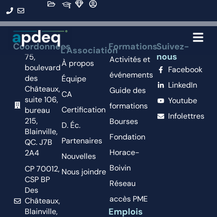
Organisation :
iA7
Coordonnées
Formations
Suivez-
L'Association
nous
75,
Activités et
À propos
boulevard
Facebook
événements
des
Équipe
LinkedIn
Châteaux,
Guide des
CA
suite 106,
Youtube
formations
Certification
bureau
Infolettres
215,
Bourses
D. Éc.
Blainville,
Fondation
Partenaires
QC. J7B
Horace-
2A4
Nouvelles
Boivin
CP 70012,
Nous joindre
CSP BP
Réseau
Des
accès PME
Châteaux,
Emplois
Blainville,