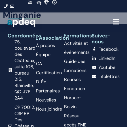
Organisation :
MRC de
Minganie
Coordonnées
Formations
Suivez-
L'Association
nous
75,
Activités et
À propos
boulevard
Facebook
événements
des
Équipe
LinkedIn
Châteaux,
Guide des
CA
suite 106,
Youtube
formations
Certification
bureau
Infolettres
215,
Bourses
D. Éc.
Blainville,
Fondation
Partenaires
QC. J7B
Horace-
2A4
Nouvelles
Boivin
CP 70012,
Nous joindre
CSP BP
Réseau
Des
accès PME
Châteaux,