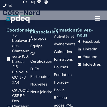
Organisation :
MRC La Haute
Côte-Nord
Coordonnées
Formations
Suivez-
L'Association
nous
75,
Activités et
À propos
boulevard
Facebook
événements
des
Équipe
LinkedIn
Châteaux,
Guide des
CA
suite 106,
Youtube
formations
Certification
bureau
Infolettres
215,
Bourses
D. Éc.
Blainville,
Fondation
Partenaires
QC. J7B
Horace-
2A4
Nouvelles
Boivin
CP 70012,
Nous joindre
CSP BP
Réseau
Des
accès PME
Châteaux,