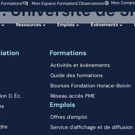
 :
Université de 
Mon Compt
 Formations
Mon Espace Formation
L'Observatoire
Ressources
Emplois
Événements
iation
Formations
Activités et événements
Guide des formations
Bourses Fondation Horace-Boivin
ion D. Éc.
Réseau accès PME
Emplois
es
s
Offres d'emploi
dre
Service d'affichage et de diffusion