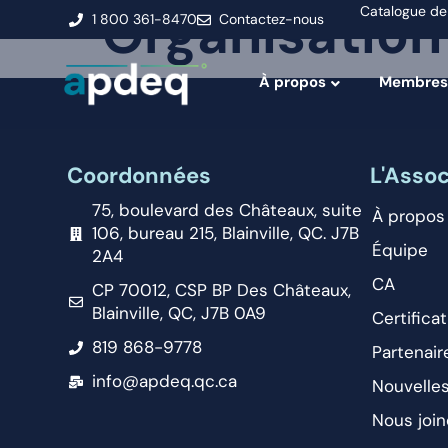
Organisation
Catalogue de
1 800 361-8470
Contactez-nous
À propos
Membres
Coordonnées
L'Assoc
75, boulevard des Châteaux, suite
À propos
106, bureau 215, Blainville, QC. J7B
Équipe
2A4
CA
CP 70012, CSP BP Des Châteaux,
Blainville, QC, J7B 0A9
Certificat
819 868-9778
Partenair
info@apdeq.qc.ca
Nouvelle
Nous join