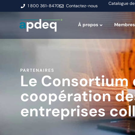
Catalogue de
1 800 361-8470
Contactez-nous
À propos
Membres
PARTENAIRES
Le Consortium 
coopération de
entreprises col