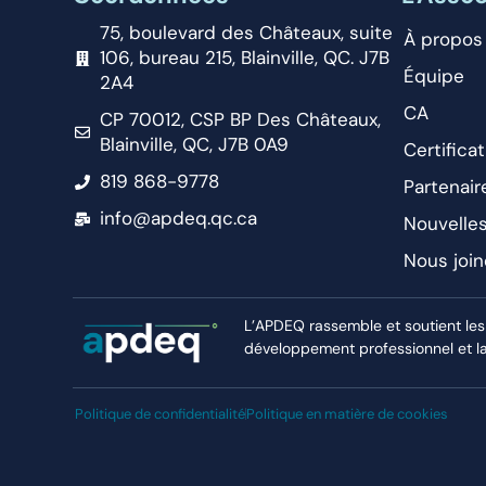
75, boulevard des Châteaux, suite
À propos
106, bureau 215, Blainville, QC. J7B
Équipe
2A4
CA
CP 70012, CSP BP Des Châteaux,
Blainville, QC, J7B 0A9
Certificat
819 868-9778
Partenair
info@apdeq.qc.ca
Nouvelle
Nous join
L’APDEQ rassemble et soutient les
développement professionnel et la r
Politique de confidentialité
Politique en matière de cookies