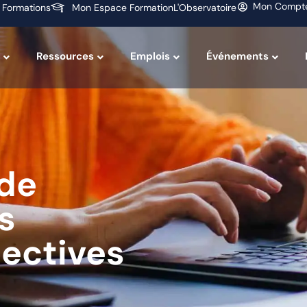
Mon Compt
 Formations
Mon Espace Formation
L'Observatoire
Ressources
Emplois
Événements
de
s
lectives