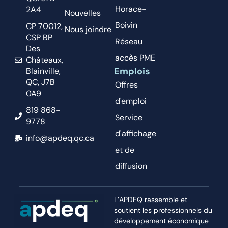
Horace-
2A4
Nouvelles
Boivin
CP 70012,
Nous joindre
CSP BP
Réseau
Des
accès PME
Châteaux,
Emplois
Blainville,
QC, J7B
Offres
0A9
d'emploi
819 868-
Service
9778
d'affichage
info@apdeq.qc.ca
et de
diffusion
L’APDEQ rassemble et
soutient les professionnels du
développement économique