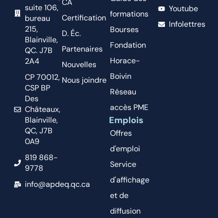
CA
suite 106,
Youtube
formations
Certification
bureau
Infolettres
215,
Bourses
D. Éc.
Blainville,
Fondation
Partenaires
QC. J7B
Horace-
2A4
Nouvelles
Boivin
CP 70012,
Nous joindre
CSP BP
Réseau
Des
accès PME
Châteaux,
Emplois
Blainville,
QC, J7B
Offres
0A9
d'emploi
819 868-
Service
9778
d'affichage
info@apdeq.qc.ca
et de
diffusion