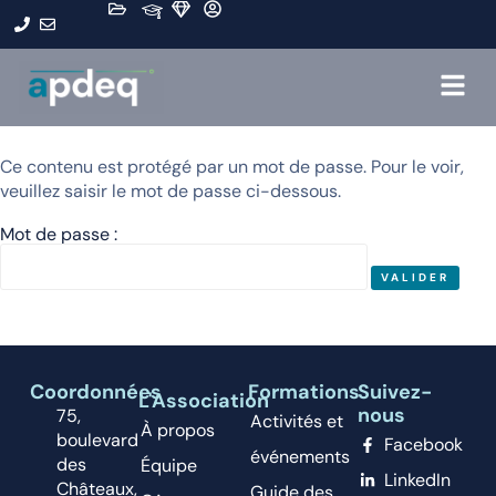
Ce contenu est protégé par un mot de passe. Pour le voir,
veuillez saisir le mot de passe ci-dessous.
Mot de passe :
Coordonnées
Formations
Suivez-
L'Association
nous
75,
Activités et
À propos
boulevard
Facebook
événements
des
Équipe
LinkedIn
Châteaux,
Guide des