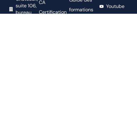
CA
suite 106,
Youtube
formations
Certification
bureau
Infolettres
215,
Bourses
D. Éc.
Blainville,
Fondation
Partenaires
QC. J7B
Horace-
2A4
Nouvelles
Boivin
CP 70012,
Nous joindre
CSP BP
Réseau
Des
accès PME
Châteaux,
Emplois
Blainville,
QC, J7B
Offres
0A9
d'emploi
819 868-
Service
9778
d'affichage
info@apdeq.qc.ca
et de
diffusion