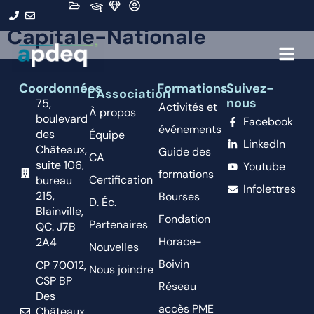
Région administrative :
03 -
Capitale-Nationale
Coordonnées
Formations
Suivez-
L'Association
nous
75,
Activités et
À propos
boulevard
Facebook
événements
des
Équipe
LinkedIn
Châteaux,
Guide des
CA
suite 106,
Youtube
formations
Certification
bureau
Infolettres
215,
Bourses
D. Éc.
Blainville,
Fondation
Partenaires
QC. J7B
Horace-
2A4
Nouvelles
Boivin
CP 70012,
Nous joindre
CSP BP
Réseau
Des
accès PME
Châteaux,