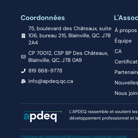
Coordonnées
L'Assoc
75, boulevard des Châteaux, suite
À propos
106, bureau 215, Blainville, QC. J7B
Équipe
2A4
CA
CP 70012, CSP BP Des Châteaux,
Blainville, QC, J7B 0A9
Certificat
819 868-9778
Partenair
info@apdeq.qc.ca
Nouvelle
Nous join
L’APDEQ rassemble et soutient les
développement professionnel et la r
Politique de confidentialité
Politique en matière de cookies