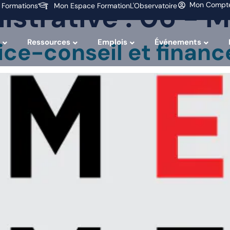
istrative :
06 - M
Mon Compt
 Formations
Mon Espace Formation
L'Observatoire
Ressources
Emplois
Événements
vice-conseil et finan