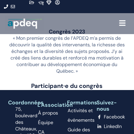
Congrès 2023
« Mon premier congrès de l’APDEQ m’a permis de
découvrir la qualité des intervenants, la richesse des
échanges et la diversité des sujets proposés. J’y ai
créé des liens durables et renforcé ma motivation à
contribuer au développement économique du
Québec. »
Participant·e du congrès
Coordonnées
Formations
Suivez-
L'Association
nous
75,
Activités et
À propos
boulevard
Facebook
événements
des
Équipe
LinkedIn
Châteaux,
Guide des
CA