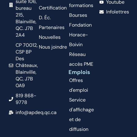
suite 106,
Youtube
formations
Certification
bureau
Infolettres
215,
Bourses
D. Éc.
Blainville,
Fondation
Partenaires
QC. J7B
Horace-
2A4
Nouvelles
Boivin
CP 70012,
Nous joindre
CSP BP
Réseau
Des
accès PME
Châteaux,
Emplois
Blainville,
QC, J7B
Offres
0A9
d'emploi
819 868-
Service
9778
d'affichage
info@apdeq.qc.ca
et de
diffusion