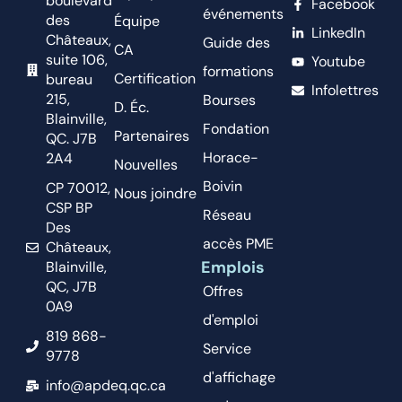
boulevard
Facebook
événements
des
Équipe
LinkedIn
Châteaux,
Guide des
CA
suite 106,
Youtube
formations
Certification
bureau
Infolettres
215,
Bourses
D. Éc.
Blainville,
Fondation
Partenaires
QC. J7B
Horace-
2A4
Nouvelles
Boivin
CP 70012,
Nous joindre
CSP BP
Réseau
Des
accès PME
Châteaux,
Emplois
Blainville,
QC, J7B
Offres
0A9
d'emploi
819 868-
Service
9778
d'affichage
info@apdeq.qc.ca