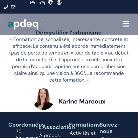
Démystifier l’urbanisme
« Formation personnalisée, intéressante, concrète et
efficace. Le contenu a été abordé immédiatement
(pas de perte de temps en « tour de table » au début
de la formation) et l’approche en entonnoir m’a
permis d’acquérir rapidement une compréhension
claire ainsi qu’une vision à 360°. Je recommande
cette formation. »
Karine Marcoux
Coordonnées
Formations
Suivez-
L'Association
nous
75,
Activités et
À propos