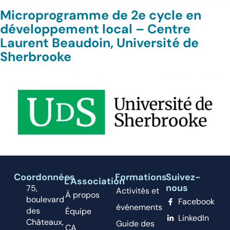
Microprogramme de 2e cycle en
développement local – Centre
Laurent Beaudoin, Université de
Sherbrooke
Coordonnées
Formations
Suivez-
L'Association
nous
75,
Activités et
À propos
boulevard
Facebook
événements
des
Équipe
LinkedIn
Châteaux,
Guide des
CA