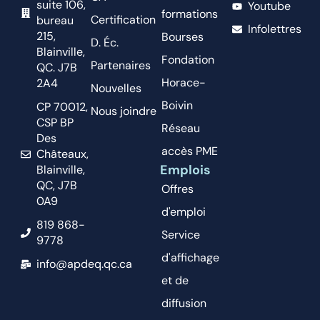
suite 106,
Youtube
formations
Certification
bureau
Infolettres
215,
Bourses
D. Éc.
Blainville,
Fondation
Partenaires
QC. J7B
Horace-
2A4
Nouvelles
Boivin
CP 70012,
Nous joindre
CSP BP
Réseau
Des
accès PME
Châteaux,
Emplois
Blainville,
QC, J7B
Offres
0A9
d'emploi
819 868-
Service
9778
d'affichage
info@apdeq.qc.ca
et de
diffusion