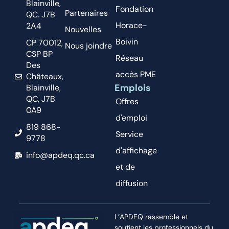
Blainville,
Fondation
Partenaires
QC. J7B
Horace-
2A4
Nouvelles
Boivin
CP 70012,
Nous joindre
CSP BP
Réseau
Des
accès PME
Châteaux,
Emplois
Blainville,
QC, J7B
Offres
0A9
d'emploi
819 868-
Service
9778
d'affichage
info@apdeq.qc.ca
et de
diffusion
L’APDEQ rassemble et
soutient les professionnels du