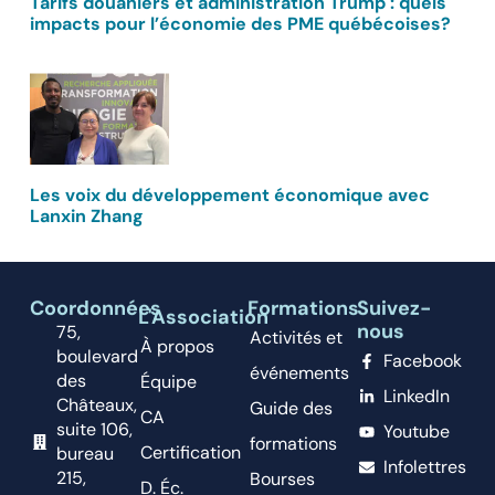
Tarifs douaniers et administration Trump : quels
impacts pour l’économie des PME québécoises?
Les voix du développement économique avec
Lanxin Zhang
Coordonnées
Formations
Suivez-
L'Association
nous
75,
Activités et
À propos
boulevard
Facebook
événements
des
Équipe
LinkedIn
Châteaux,
Guide des
CA
suite 106,
Youtube
formations
Certification
bureau
Infolettres
215,
Bourses
D. Éc.