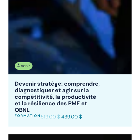
À venir
Devenir stratège: comprendre,
diagnostiquer et agir sur la
compétitivité, la productivité
et la résilience des PME et
OBNL
FORMATION
519.00
$
439.00
$