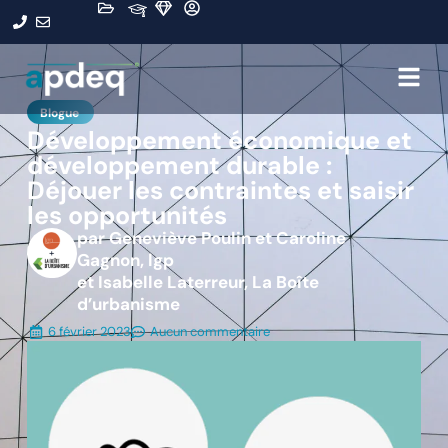
Blogue
Développement économique et
développement durable :
Déjouer les contraintes et saisir
les opportunités
par Geneviève Poulin et Caroline
Gagnon, lgp
et Isabelle Laterreur, La Boîte
d’urbanisme
6 février 2023
Aucun commentaire