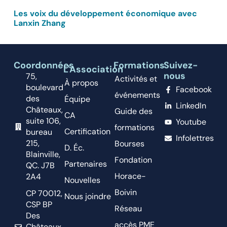
Les voix du développement économique avec
Lanxin Zhang
Coordonnées
Formations
Suivez-
L'Association
nous
75,
Activités et
À propos
boulevard
Facebook
événements
des
Équipe
LinkedIn
Châteaux,
Guide des
CA
suite 106,
Youtube
formations
Certification
bureau
Infolettres
215,
Bourses
D. Éc.
Blainville,
Fondation
Partenaires
QC. J7B
Horace-
2A4
Nouvelles
Boivin
CP 70012,
Nous joindre
CSP BP
Réseau
Des
accès PME
Châteaux,