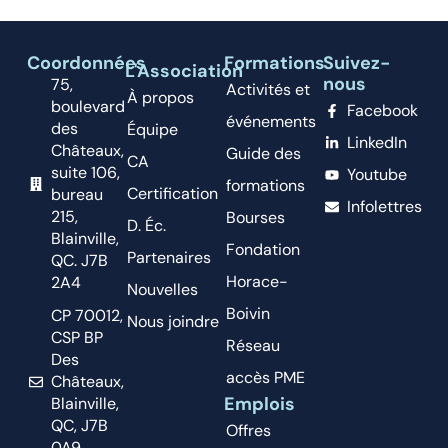
Coordonnées
Formations
Suivez-
L'Association
nous
75,
Activités et
À propos
boulevard
Facebook
événements
des
Équipe
LinkedIn
Châteaux,
Guide des
CA
suite 106,
Youtube
formations
Certification
bureau
Infolettres
215,
Bourses
D. Éc.
Blainville,
Fondation
Partenaires
QC. J7B
Horace-
2A4
Nouvelles
Boivin
CP 70012,
Nous joindre
CSP BP
Réseau
Des
accès PME
Châteaux,
Emplois
Blainville,
QC, J7B
Offres
0A9