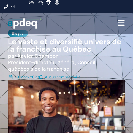
Blogue
Le vaste et diversifié univers de
la franchise au Québec
par Xavier Chambon
Président-directeur général, Conseil
québécois de la franchise
20 mars 2023
Aucun commentaire