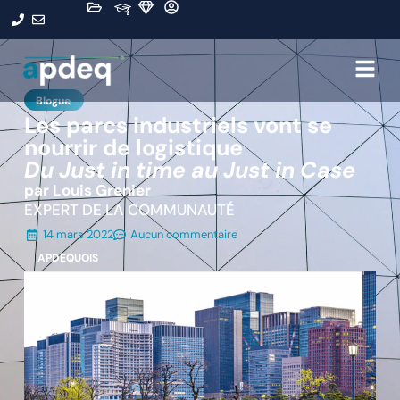
Blogue
Les parcs industriels vont se
nourrir de logistique
Du Just in time au Just in Case
par Louis Grenier
EXPERT DE LA COMMUNAUTÉ
14 mars 2022
Aucun commentaire
APDEQUOIS