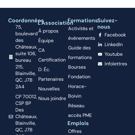
Coordonnées
Formations
Suivez-
L'Association
nous
75,
Activités et
À propos
boulevard
Facebook
événements
des
Équipe
LinkedIn
Châteaux,
Guide des
CA
suite 106,
Youtube
formations
Certification
bureau
Infolettres
215,
Bourses
D. Éc.
Blainville,
Fondation
Partenaires
QC. J7B
Horace-
2A4
Nouvelles
Boivin
CP 70012,
Nous joindre
CSP BP
Réseau
Des
accès PME
Châteaux,
Emplois
Blainville,
QC, J7B
Offres