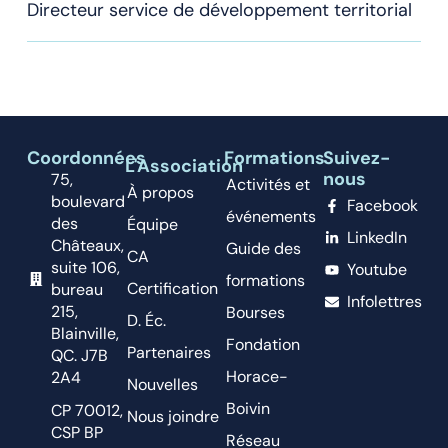
Directeur service de développement territorial
Coordonnées
Formations
Suivez-
L'Association
nous
75,
Activités et
À propos
boulevard
Facebook
événements
des
Équipe
LinkedIn
Châteaux,
Guide des
CA
suite 106,
Youtube
formations
Certification
bureau
Infolettres
215,
Bourses
D. Éc.
Blainville,
Fondation
Partenaires
QC. J7B
Horace-
2A4
Nouvelles
Boivin
CP 70012,
Nous joindre
CSP BP
Réseau