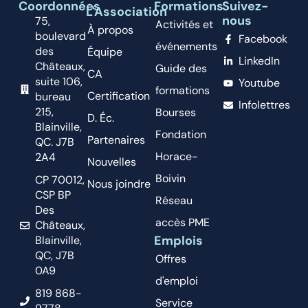
Coordonnées
Formations
Suivez-
L'Association
nous
75,
Activités et
À propos
boulevard
Facebook
événements
des
Équipe
LinkedIn
Châteaux,
Guide des
CA
suite 106,
Youtube
formations
Certification
bureau
Infolettres
215,
Bourses
D. Éc.
Blainville,
Fondation
Partenaires
QC. J7B
Horace-
2A4
Nouvelles
Boivin
CP 70012,
Nous joindre
CSP BP
Réseau
Des
accès PME
Châteaux,
Emplois
Blainville,
QC, J7B
Offres
0A9
d'emploi
819 868-
Service