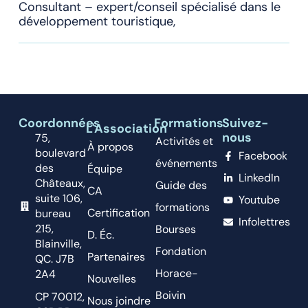
Consultant – expert/conseil spécialisé dans le
développement touristique,
Coordonnées
Formations
Suivez-
L'Association
nous
75,
Activités et
À propos
boulevard
Facebook
événements
des
Équipe
LinkedIn
Châteaux,
Guide des
CA
suite 106,
Youtube
formations
Certification
bureau
Infolettres
215,
Bourses
D. Éc.
Blainville,
Fondation
Partenaires
QC. J7B
Horace-
2A4
Nouvelles
Boivin
CP 70012,
Nous joindre