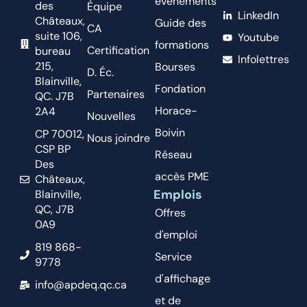
événements
des
Équipe
LinkedIn
Châteaux,
Guide des
CA
suite 106,
Youtube
formations
Certification
bureau
Infolettres
215,
Bourses
D. Éc.
Blainville,
Fondation
Partenaires
QC. J7B
Horace-
2A4
Nouvelles
Boivin
CP 70012,
Nous joindre
CSP BP
Réseau
Des
accès PME
Châteaux,
Emplois
Blainville,
QC, J7B
Offres
0A9
d'emploi
819 868-
Service
9778
d'affichage
info@apdeq.qc.ca
et de