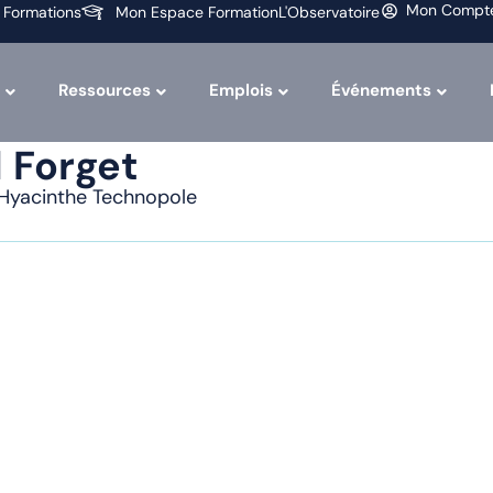
Mon Compt
 Formations
Mon Espace Formation
L'Observatoire
Ressources
Emplois
Événements
 Forget
-Hyacinthe Technopole