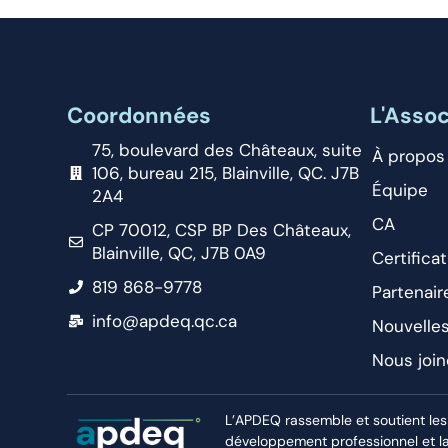
Coordonnées
L'Assoc
75, boulevard des Châteaux, suite
À propos
106, bureau 215, Blainville, QC. J7B
Équipe
2A4
CA
CP 70012, CSP BP Des Châteaux,
Blainville, QC, J7B 0A9
Certificat
819 868-9778
Partenair
info@apdeq.qc.ca
Nouvelle
Nous join
L’APDEQ rassemble et soutient les
développement professionnel et la r