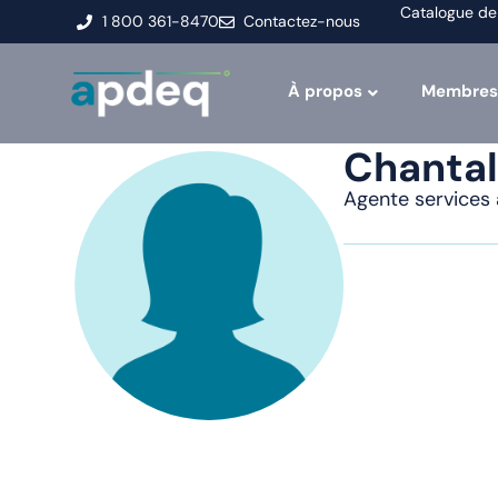
Catalogue de
1 800 361-8470
Contactez-nous
À propos
Membres
Chantal
Agente services 