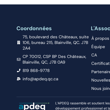
Coordonnées
L'Assoc
75, boulevard des Châteaux, suite
À propos
106, bureau 215, Blainville, QC. J7B
Équipe
2A4
CA
CP 70012, CSP BP Des Châteaux,
Blainville, QC, J7B 0A9
Certificat
819 868-9778
Partenair
info@apdeq.qc.ca
Nouvelle
Nous join
L’APDEQ rassemble et soutient les
développement professionnel et la r