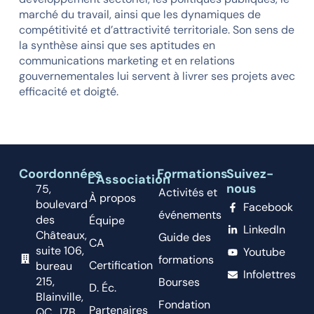
marché du travail, ainsi que les dynamiques de
compétitivité et d’attractivité territoriale. Son sens de
la synthèse ainsi que ses aptitudes en
communications marketing et en relations
gouvernementales lui servent à livrer ses projets avec
efficacité et doigté.
Coordonnées
Formations
Suivez-
L'Association
nous
75,
Activités et
À propos
boulevard
Facebook
événements
des
Équipe
LinkedIn
Châteaux,
Guide des
CA
suite 106,
Youtube
formations
Certification
bureau
Infolettres
215,
Bourses
D. Éc.
Blainville,
Fondation
Partenaires
QC. J7B