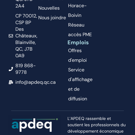
Horace-
2A4
Nouvelles
Boivin
CP 70012,
Nous joindre
CSP BP
Réseau
Des
accès PME
Châteaux,
Emplois
Blainville,
QC, J7B
Offres
0A9
d'emploi
819 868-
Service
9778
d'affichage
info@apdeq.qc.ca
et de
diffusion
L’APDEQ rassemble et
soutient les professionnels du
développement économique