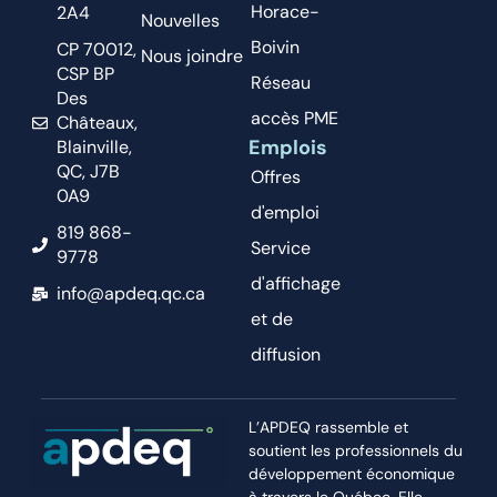
Horace-
2A4
Nouvelles
Boivin
CP 70012,
Nous joindre
CSP BP
Réseau
Des
accès PME
Châteaux,
Emplois
Blainville,
QC, J7B
Offres
0A9
d'emploi
819 868-
Service
9778
d'affichage
info@apdeq.qc.ca
et de
diffusion
L’APDEQ rassemble et
soutient les professionnels du
développement économique
à travers le Québec. Elle