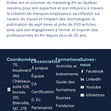
Didier
est un pionnier du marketing RH au Québec,
reconnu pour son expertise et son influence à travers
la création de marques employeurs, sa réflexion sur
l’avenir du travail et l’impact des technologies, la
publication de sept livres et près de 200 articles,
ainsi que son engagement à former et inspirer des
professionnels en RH depuis plus de 20 ans.
Coordonnées
Formations
Suivez-
L'Association
nous
75,
Activités et
À propos
boulevard
Facebook
événements
des
Équipe
LinkedIn
Châteaux,
Guide des
CA
suite 106,
Youtube
formations
Certification
bureau
Infolettres
215,
Bourses
D. Éc.
Blainville,
Fondation
Partenaires
QC. J7B