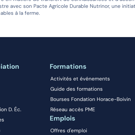
ustre avec son Pacte Agricole Durable Nutrinor, une init
ables à la ferme.
iation
Formations
Activités et événements
Guide des formations
Bourses Fondation Horace-Boivin
ion D. Éc.
Réseau accès PME
Emplois
es
s
Offres d'emploi