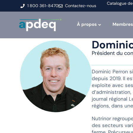
Catalogue de
1 800 361-8470
Contactez-nous
À propos
Membres
Dominic
Président du cons
Dominic Perron s
depuis 2019. Il e
exploite avec ses
d’administration,
journal régional
régions, dans une
Nutrinor regroup
des secteurs vari
ferme. Précurseu