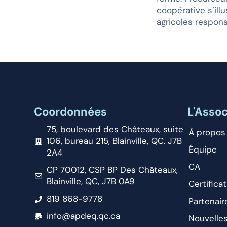
coopérative s’ill
agricoles respons
Coordonnées
L'Assoc
75, boulevard des Châteaux, suite
À propos
106, bureau 215, Blainville, QC. J7B
Équipe
2A4
CA
CP 70012, CSP BP Des Châteaux,
Blainville, QC, J7B 0A9
Certificat
819 868-9778
Partenair
info@apdeq.qc.ca
Nouvelle