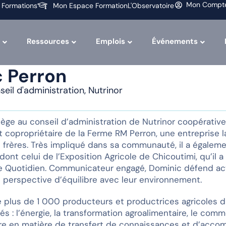
Mon Compt
 Formations
Mon Espace Formation
L'Observatoire
Ressources
Emplois
Événements
 Perron
eil d'administration, Nutrinor
iège au conseil d’administration de Nutrinor coopérativ
st copropriétaire de la Ferme RM Perron, une entreprise la
 frères. Très impliqué dans sa communauté, il a égaleme
 dont celui de l’Exposition Agricole de Chicoutimi, qu’il 
 Le Quotidien. Communicateur engagé, Dominic défend
 perspective d’équilibre avec leur environnement.
e plus de 1 000 producteurs et productrices agricoles
és : l’énergie, la transformation agroalimentaire, le com
re en matière de transfert de connaissances et d’acc