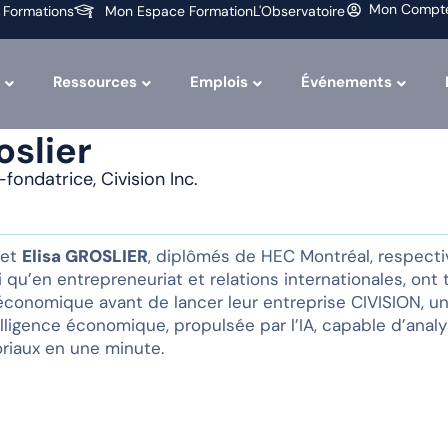
Mon Compt
 Formations
Mon Espace Formation
L'Observatoire
Ressources
Emplois
Événements
oslier
fondatrice, Civision Inc.
 et
Elisa GROSLIER
, diplômés de HEC Montréal, respect
qu’en entrepreneuriat et relations internationales, ont 
onomique avant de lancer leur entreprise CIVISION, u
lligence économique, propulsée par l’IA, capable d’analys
toriaux en une minute.