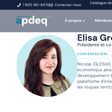
Catalogue de
1 800 361-8470
Contactez-nous
À propos
Membres
Elisa Gr
Présidente et co-
CONFÉRENCIÈRE
Nicolas IGLESIAS
économique ainsi 
développement éc
plateforme d’inte
les risques terri