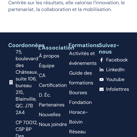
Centrée sur les résultats, elle valorise l’innovation, le
partenariat, la collaboration et la mobilisation.
Coordonnées
Formations
Suivez-
L'Association
nous
75,
Activités et
À propos
boulevard
Facebook
événements
des
Équipe
LinkedIn
Châteaux,
Guide des
CA
suite 106,
Youtube
formations
Certification
bureau
Infolettres
215,
Bourses
D. Éc.
Blainville,
Fondation
Partenaires
QC. J7B
Horace-
2A4
Nouvelles
Boivin
CP 70012,
Nous joindre
CSP BP
Réseau
Des