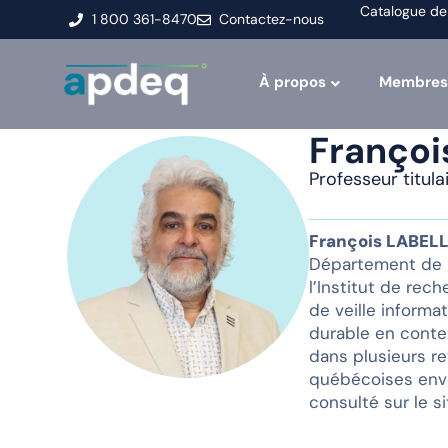
Catalogue de
1 800 361-8470
Contactez-nous
À propos
Membres
Françoi
Professeur titu
François LABEL
Département de m
l’Institut de rec
de veille informa
durable en conte
dans plusieurs re
québécoises enve
consulté sur le s