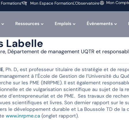
Mon Compt
 Formations
Mon Espace Formation
L'Observatoire
Ressources
Emplois
Événements
s Labelle
laire, Département de management UQTR et responsab
LE
, Ph. D., est professeur titulaire de stratégie et de res
anagement à l’École de Gestion de l’Université du Québe
herche sur les PME (INRPME). Il est également responsab
tionnelle et de vulgarisation scientifique au sujet de l
xte d’entrepreneuriat et de PME. Ses travaux de recherc
vues scientifiques et livres. Son dernier rapport sur le 
rs le développement durable et La Boussole TD de la d
ite
www.inrpme.ca
(onglet rapport).