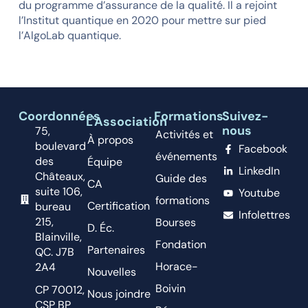
du programme d’assurance de la qualité. Il a rejoint
l’Institut quantique en 2020 pour mettre sur pied
l’AlgoLab quantique.
Coordonnées
Formations
Suivez-
L'Association
nous
75,
Activités et
À propos
boulevard
Facebook
événements
des
Équipe
LinkedIn
Châteaux,
Guide des
CA
suite 106,
Youtube
formations
Certification
bureau
Infolettres
215,
Bourses
D. Éc.
Blainville,
Fondation
Partenaires
QC. J7B
Horace-
2A4
Nouvelles
Boivin
CP 70012,
Nous joindre
CSP BP