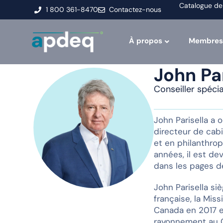
Catalogue de
1 800 361-8470
Contactez-nous
À propos
Membres
John Par
Conseiller spéci
John Parisella a 
directeur de cabi
et en philanthro
années, il est de
dans les pages de
John Parisella si
française, la Mis
Canada en 2017 et
rayonnement au C