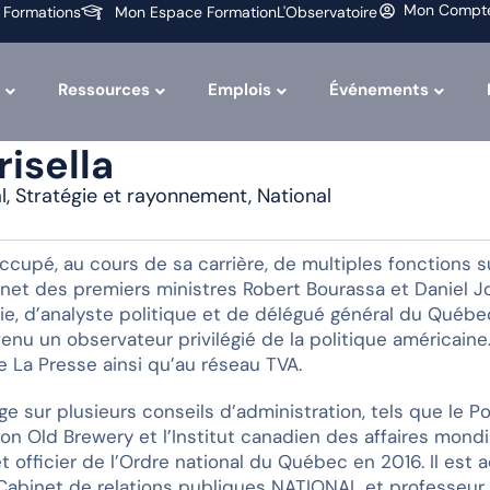
Mon Compt
 Formations
Mon Espace Formation
L'Observatoire
Ressources
Emplois
Événements
isella
al, Stratégie et rayonnement, National
occupé, au cours de sa carrière, de multiples fonctions 
net des premiers ministres Robert Bourassa et Daniel Joh
pie, d’analyste politique et de délégué général du Québ
venu un observateur privilégié de la politique américaine
 La Presse ainsi qu’au réseau TVA.
ège sur plusieurs conseils d’administration, tels que le P
sion Old Brewery et l’Institut canadien des affaires mon
 officier de l’Ordre national du Québec en 2016. Il est a
abinet de relations publiques NATIONAL et professeur i