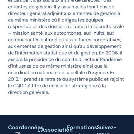
et des Services sociaux à titre de directeur des
ententes de gestion. Il y assuma les fonctions de
directeur général adjoint aux ententes de gestion à
ce même ministère où il dirigea les équipes
responsables des dossiers relatifs à la sécurité civile
– mission santé, aux autochtones, aux Inuits, aux
communautés culturelles, aux affaires corporatives,
aux ententes de gestion ainsi qu’au développement
de l’information statistique et de gestion. En 2006, il
assura la présidence du comité directeur Pandémie
d’influenza de ce même ministère ainsi que la
coordination nationale de la cellule d’urgence. En
2012, il prend sa retraite du système public et rejoint
le CQDD à titre de conseiller stratégique à la
direction générale.
Coordonnées
Formations
Suivez-
L'Association
nous
75,