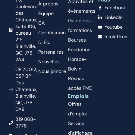
Activités et
À propos
boulevard
Facebook
événements
des
Équipe
LinkedIn
Châteaux,
Guide des
CA
suite 106,
Youtube
formations
Certification
bureau
Infolettres
215,
Bourses
D. Éc.
Blainville,
Fondation
Partenaires
QC. J7B
Horace-
2A4
Nouvelles
Boivin
CP 70012,
Nous joindre
CSP BP
Réseau
Des
accès PME
Châteaux,
Emplois
Blainville,
QC, J7B
Offres
0A9
d'emploi
819 868-
Service
9778
d'affichage