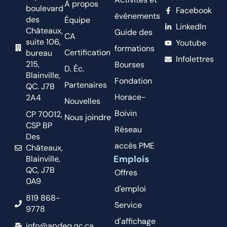
À propos
boulevard
Facebook
événements
des
Équipe
LinkedIn
Châteaux,
Guide des
CA
suite 106,
Youtube
formations
Certification
bureau
Infolettres
215,
Bourses
D. Éc.
Blainville,
Fondation
Partenaires
QC. J7B
Horace-
2A4
Nouvelles
Boivin
CP 70012,
Nous joindre
CSP BP
Réseau
Des
accès PME
Châteaux,
Emplois
Blainville,
QC, J7B
Offres
0A9
d'emploi
819 868-
Service
9778
d'affichage
info@apdeq.qc.ca