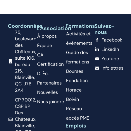
Coordonnées
Formations
Suivez-
L'Association
nous
75,
Activités et
À propos
boulevard
Facebook
événements
des
Équipe
LinkedIn
Châteaux,
Guide des
CA
suite 106,
Youtube
formations
Certification
bureau
Infolettres
215,
Bourses
D. Éc.
Blainville,
Fondation
Partenaires
QC. J7B
Horace-
2A4
Nouvelles
Boivin
CP 70012,
Nous joindre
CSP BP
Réseau
Des
accès PME
Châteaux,
Emplois
Blainville,